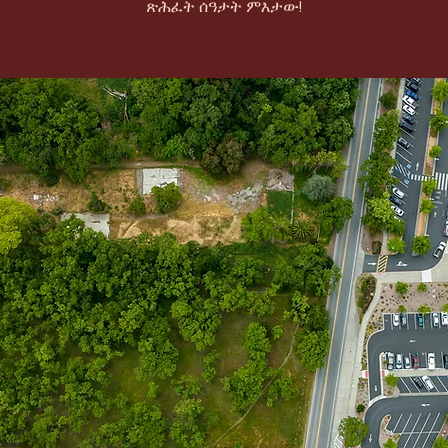
ጽሕፈት ሰዓታት ምእታው!