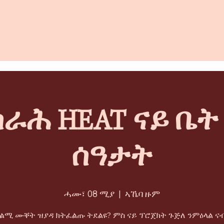
ራሕ HEAT ናይ ቤ
ሰዓታት
ሓሙ፣ 08 ሚያ
  |  
ኣኼባ ዙም
ትልሚ ሙቐት ዝያዳ ክትፈልጡ ትደልዩ? ምስ ናይ ፕሮጀክት ጉጅለ ንምዕላል ናብ