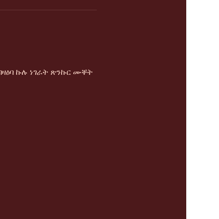
ዛዕባ ኩሉ ነገራት ጽንኩር ሙቐት 