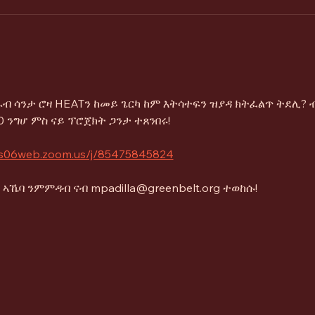
ብ ሳንታ ሮዛ HEATን ከመይ ጌርካ ከም እትሳተፍን ዝያዳ ክትፈልጥ ትደሊ? ብ
 ንግሆ ምስ ናይ ፕሮጀክት ጋንታ ተጸንበሩ!
/us06web.zoom.us/j/85475845824
ኣኼባ ንምምዳብ ናብ mpadilla@greenbelt.org ተወከሱ!