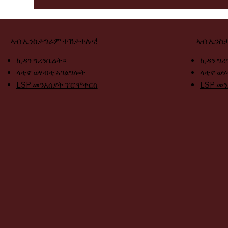
ኣብ ኢንስታግራም ተኸታተሉና!
ኣብ ኢንስ
ኪዳን ግሪንቤልት።
ኪዳን ግሪ
ላቲኖ ወሃብቲ ኣገልግሎት
ላቲኖ ወሃ
LSP መንእሰያት ፕሮሞተርስ
LSP መ