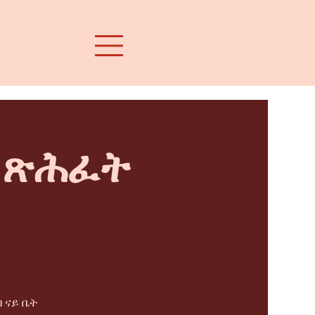
ት ጽሕፈት
 ናይ ቤት