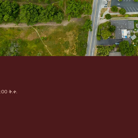
:00 ቅ.ቀ.