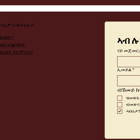
ታግራም ተኸታተሉና!
ንቤልት።
ኣብ ሉ
ብቲ ኣገልግሎት
ናይ መጀመር
ንእሰያት ፕሮሞተርስ
ኢመይል
*
ብኸመይ ክ
ዝመጽእ
ብመጽናዕ
ሓበሬታን