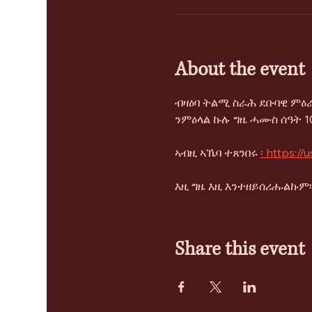
About the event
ብዛዕባ ትልሚ ስራሕ ደቡባዊ ምዕራ
ንምዕላል ኩሉ ግዜ ሓሙስ ሰዓት 10
ኣብዚ ኣኼባ ተጸንበሩ 
፡ https:/
እዚ ግዜ እዚ እንተዘይሰሪሑልኩም፡ 
Share this event