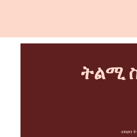
ደቡባዊ ምዕራብ ሳንታ ሮዛ ውጥን
ጽንኩር ሙቐት
ትልሚ ስ
ብዛዕባ 