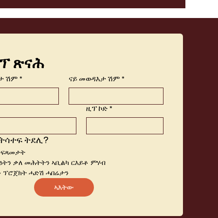
ፕ ጽናሕ
ታ ሽም
*
ናይ መወዳእታ ሽም
*
ዚፕ ኮድ
*
ትሳተፍ ትደሊ?
 ፍጻመታት
ትን ቃለ መሕትትን ኣቢልካ ርእይቶ ምሃብ
 ፕሮጀክት ሓድሽ ሓበሬታን
ኣእትው