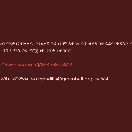
ብ ሳንታ ሮዛ HEATን ከመይ ጌርካ ከም እትሳተፍን ዝያዳ ክትፈልጥ ትደሊ? ብ
 ንግሆ ምስ ናይ ፕሮጀክት ጋንታ ተጸንበሩ!
/us06web.zoom.us/j/85475845824
ኣኼባ ንምምዳብ ናብ mpadilla@greenbelt.org ተወከሱ!