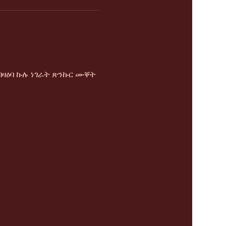
ዛዕባ ኩሉ ነገራት ጽንኩር ሙቐት 