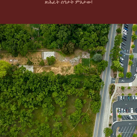
ጽሕፈት ሰዓታት ምእታው!