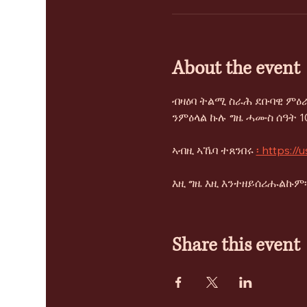
About the event
ብዛዕባ ትልሚ ስራሕ ደቡባዊ ምዕራ
ንምዕላል ኩሉ ግዜ ሓሙስ ሰዓት 10
ኣብዚ ኣኼባ ተጸንበሩ 
፡ https:/
እዚ ግዜ እዚ እንተዘይሰሪሑልኩም፡ 
Share this event