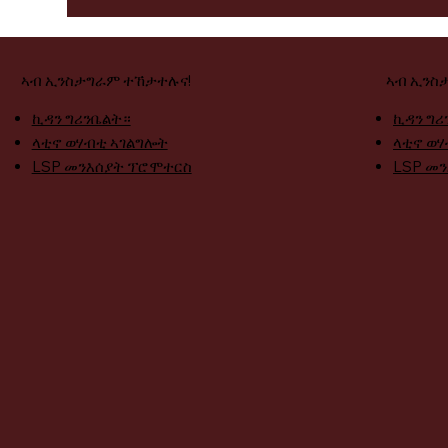
ኣብ ኢንስታግራም ተኸታተሉና!
ኣብ ኢንስ
ኪዳን ግሪንቤልት።
ኪዳን ግሪ
ላቲኖ ወሃብቲ ኣገልግሎት
ላቲኖ ወሃ
LSP መንእሰያት ፕሮሞተርስ
LSP መ