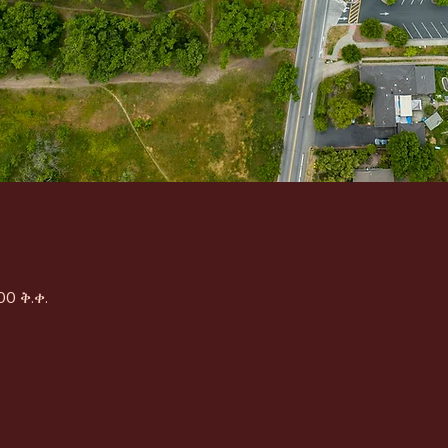
00 ቅ.ቀ.