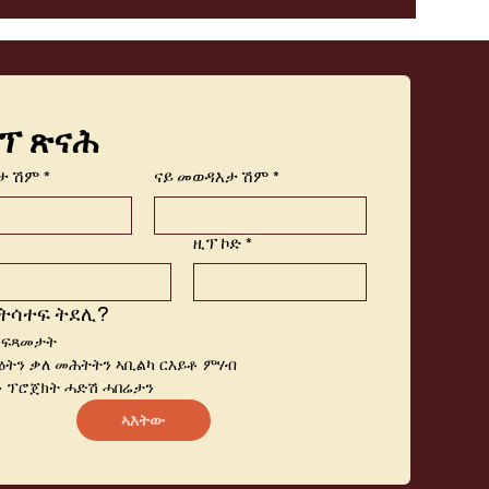
ፕ ጽናሕ
ታ ሽም
*
ናይ መወዳእታ ሽም
*
ዚፕ ኮድ
*
ትሳተፍ ትደሊ?
 ፍጻመታት
ትን ቃለ መሕትትን ኣቢልካ ርእይቶ ምሃብ
 ፕሮጀክት ሓድሽ ሓበሬታን
ኣእትው