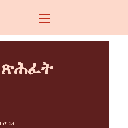
ት ጽሕፈት
 ናይ ቤት