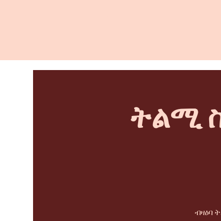
ደቡባዊ ምዕራብ ሳንታ ሮዛ ውጥን
ጽንኩር ሙቐት
ትልሚ ስ
ብዛዕባ 