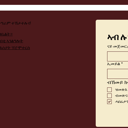
ታግራም ተኸታተሉና!
ንቤልት።
ኣብ ሉ
ብቲ ኣገልግሎት
ናይ መጀመር
ንእሰያት ፕሮሞተርስ
ኢመይል
*
ብኸመይ ክ
ዝመጽእ
ብመጽናዕ
ሓበሬታን