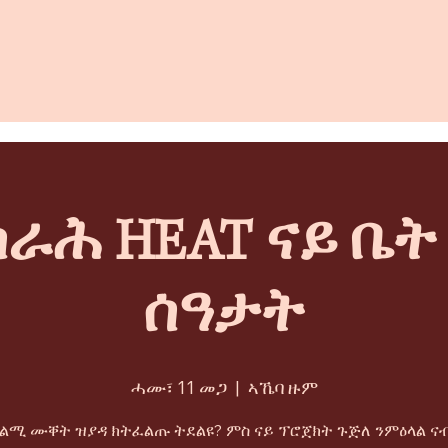
ራሕ HEAT ናይ ቤ
ሰዓታት
ሓሙ፣ 11 መጋ
  |  
ኣኼባ ዙም
ትልሚ ሙቐት ዝያዳ ክትፈልጡ ትደልዩ? ምስ ናይ ፕሮጀክት ጉጅለ ንምዕላል ናብ