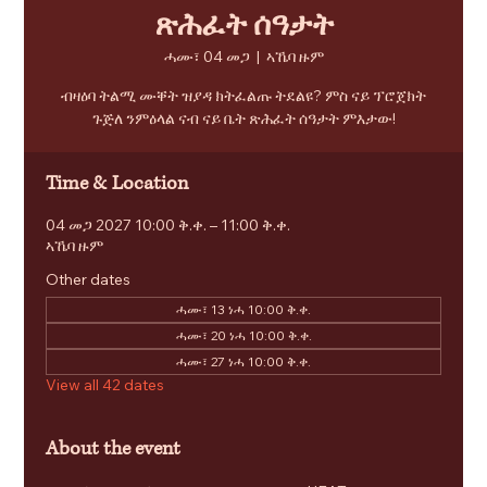
ጽሕፈት ሰዓታት
ሓሙ፣ 04 መጋ
  |  
ኣኼባ ዙም
ብዛዕባ ትልሚ ሙቐት ዝያዳ ክትፈልጡ ትደልዩ? ምስ ናይ ፕሮጀክት
ጉጅለ ንምዕላል ናብ ናይ ቤት ጽሕፈት ሰዓታት ምእታው!
Time & Location
04 መጋ 2027 10:00 ቅ.ቀ. – 11:00 ቅ.ቀ.
ኣኼባ ዙም
Other dates
ሓሙ፣ 13 ነሓ 10:00 ቅ.ቀ.
ሓሙ፣ 20 ነሓ 10:00 ቅ.ቀ.
ሓሙ፣ 27 ነሓ 10:00 ቅ.ቀ.
View all 42 dates
About the event