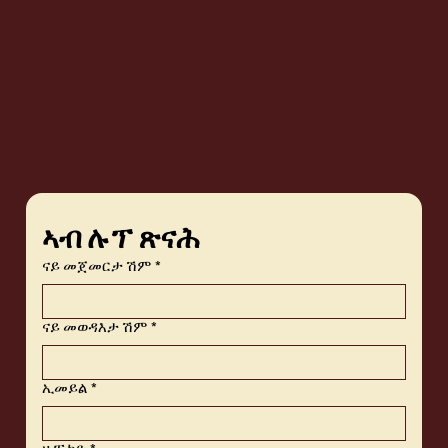
ኣብ ሉፕ ጽናሕ
ናይ መጀመርታ ሽም
*
ናይ መወዳእታ ሽም
*
ኢመይል
*