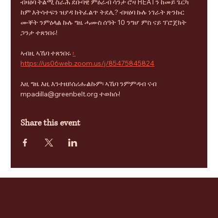
ብዛዕባ ትልሚ ስራሕ ደቡባዊ ምዕራብ ሳንታ ሮዛ HEATን ከመይ ጌርካ 
ከም እትሳተፍን ዝያዳ ክትፈልጥ ትደሊ? ብዛዕባ ኩሉ ነገራት ጽንኩር 
ሙቐት ንምዕላል ኩሉ ግዜ ሓሙስ ሰዓት 10 ንግሆ ምስ ናይ ፕሮጀክት 
ጋንታ ተጸንበሩ!
ኣብዚ ኣኼባ ተጸንበሩ 
፡ 
https://us06web.zoom.us/j/85475845824
እዚ ግዜ እዚ እንተዘይሰሪሑልኩም፡ ኣኼባ ንምምዳብ ናብ 
mpadilla@greenbelt.org ተወከሱ!
Share this event