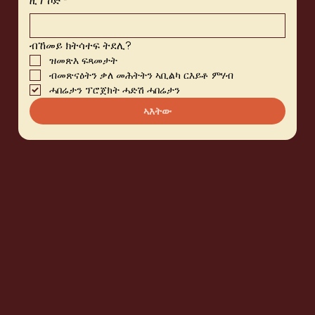
ዚፕ ኮድ
*
ብኸመይ ክትሳተፍ ትደሊ?
ዝመጽእ ፍጻመታት
ብመጽናዕትን ቃለ መሕትትን ኣቢልካ ርእይቶ ምሃብ
ሓበሬታን ፕሮጀክት ሓድሽ ሓበሬታን
ኣእትው