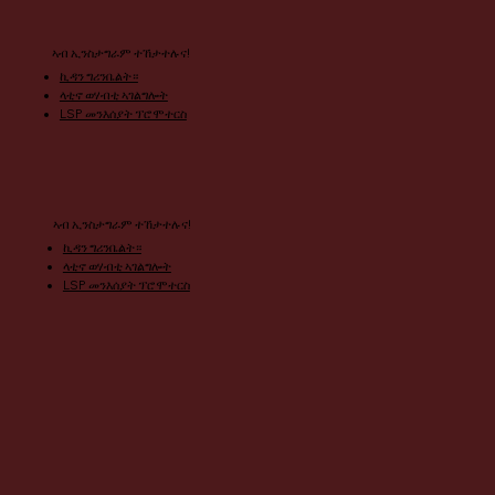
ኣብ ኢንስታግራም ተኸታተሉና!
ኪዳን ግሪንቤልት።
ላቲኖ ወሃብቲ ኣገልግሎት
LSP መንእሰያት ፕሮሞተርስ
ኣብ ኢንስታግራም ተኸታተሉና!
ኪዳን ግሪንቤልት።
ላቲኖ ወሃብቲ ኣገልግሎት
LSP መንእሰያት ፕሮሞተርስ