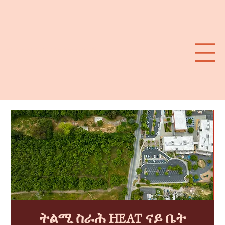
ደቡባዊ ምዕራብ ሳንታ ሮዛ ውጥን ጽንኩር ሙቐት
ትልሚ ስራሕ HEAT ናይ ቤት