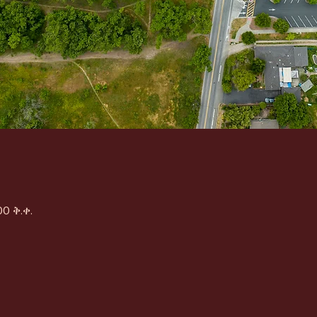
00 ቅ.ቀ.