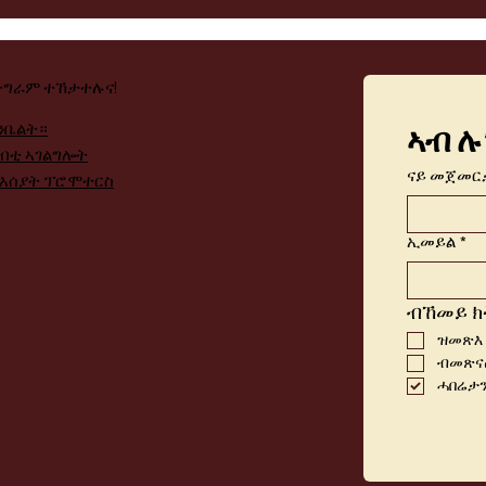
ታግራም ተኸታተሉና!
ንቤልት።
ኣብ ሉ
ብቲ ኣገልግሎት
ናይ መጀመር
ንእሰያት ፕሮሞተርስ
ኢመይል
*
ብኸመይ ክ
ዝመጽእ
ብመጽናዕ
ሓበሬታን