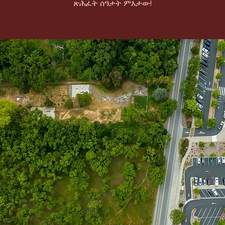
ጽሕፈት ሰዓታት ምእታው!