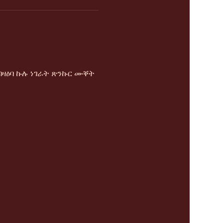
ዛዕባ ኩሉ ነገራት ጽንኩር ሙቐት 