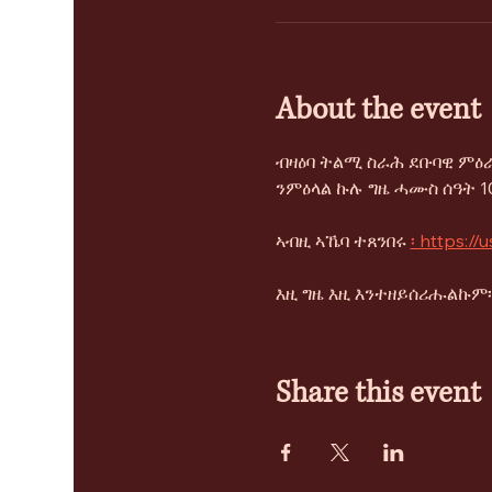
About the event
ብዛዕባ ትልሚ ስራሕ ደቡባዊ ምዕራ
ንምዕላል ኩሉ ግዜ ሓሙስ ሰዓት 10
ኣብዚ ኣኼባ ተጸንበሩ 
፡ https:/
እዚ ግዜ እዚ እንተዘይሰሪሑልኩም፡ 
Share this event