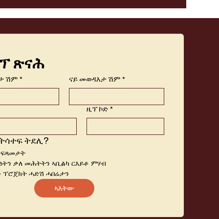
ፕ ጽናሕ
ታ ሽም
*
ናይ መወዳእታ ሽም
*
ዚፕ ኮድ
*
ትሳተፍ ትደሊ?
 ፍጻመታት
ትን ቃለ መሕትትን ኣቢልካ ርእይቶ ምሃብ
 ፕሮጀክት ሓድሽ ሓበሬታን
ኣእትው