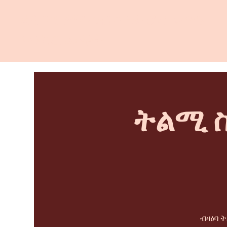
ደቡባዊ ምዕራብ ሳንታ ሮዛ ውጥን
ጽንኩር ሙቐት
ትልሚ ስ
ብዛዕባ 