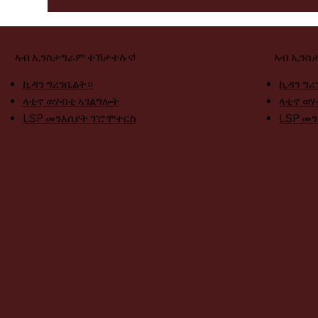
ኣብ ኢንስታግራም ተኸታተሉና!
ኣብ ኢንስ
ኪዳን ግሪንቤልት።
ኪዳን ግሪ
ላቲኖ ወሃብቲ ኣገልግሎት
ላቲኖ ወሃ
LSP መንእሰያት ፕሮሞተርስ
LSP መ