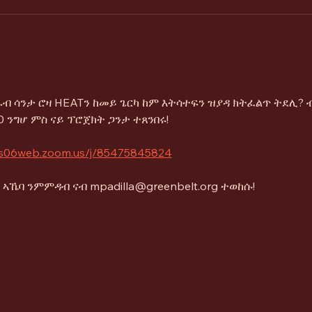
ብ ሳንታ ሮዛ HEATን ከመይ ጌርካ ከም እትሳተፍን ዝያዳ ክትፈልጥ ትደሊ? ብ
 ንግሆ ምስ ናይ ፕሮጀክት ጋንታ ተጸንበሩ!
/us06web.zoom.us/j/85475845824
ኣኼባ ንምምዳብ ናብ mpadilla@greenbelt.org ተወከሱ!