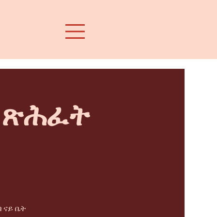
ት ጽሕፈት
 ናይ ቤት