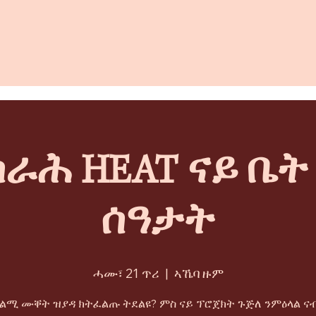
ራሕ HEAT ናይ ቤ
ሰዓታት
ሓሙ፣ 21 ጥሪ
  |  
ኣኼባ ዙም
ትልሚ ሙቐት ዝያዳ ክትፈልጡ ትደልዩ? ምስ ናይ ፕሮጀክት ጉጅለ ንምዕላል ናብ