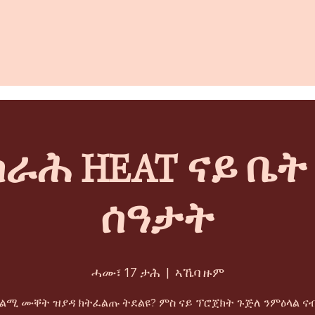
ራሕ HEAT ናይ ቤ
ሰዓታት
ሓሙ፣ 17 ታሕ
  |  
ኣኼባ ዙም
ትልሚ ሙቐት ዝያዳ ክትፈልጡ ትደልዩ? ምስ ናይ ፕሮጀክት ጉጅለ ንምዕላል ናብ