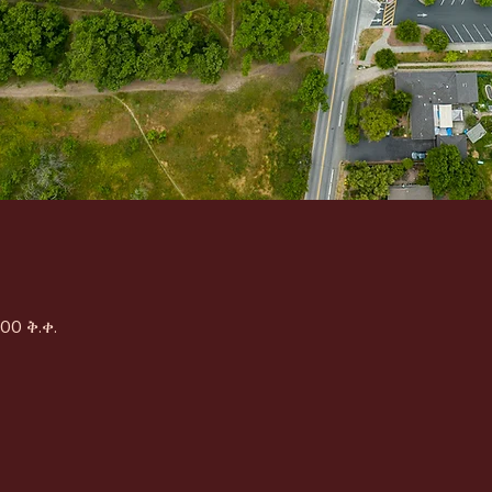
:00 ቅ.ቀ.