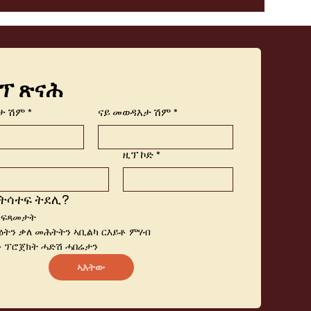
ፕ ጽናሕ
ታ ሽም
*
ናይ መወዳእታ ሽም
*
ዚፕ ኮድ
*
ትሳተፍ ትደሊ?
 ፍጻመታት
ትን ቃለ መሕትትን ኣቢልካ ርእይቶ ምሃብ
 ፕሮጀክት ሓድሽ ሓበሬታን
ኣእትው