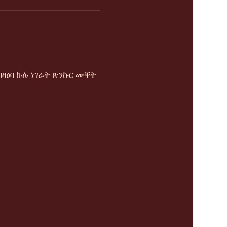
ዛዕባ ኩሉ ነገራት ጽንኩር ሙቐት 