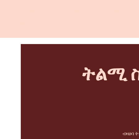
ደቡባዊ ምዕራብ ሳንታ ሮዛ ውጥን
ጽንኩር ሙቐት
ትልሚ ስ
ብዛዕባ 