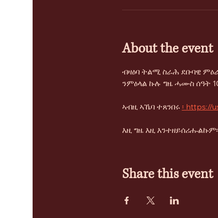
About the event
ብዛዕባ ትልሚ ስራሕ ደቡባዊ ምዕራ
ንምዕላል ኩሉ ግዜ ሓሙስ ሰዓት 10
ኣብዚ ኣኼባ ተጸንበሩ 
፡ https:/
እዚ ግዜ እዚ እንተዘይሰሪሑልኩም፡ 
Share this event