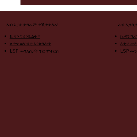
ኣብ ኢንስታግራም ተኸታተሉና!
ኣብ ኢንስ
ኪዳን ግሪንቤልት።
ኪዳን ግሪ
ላቲኖ ወሃብቲ ኣገልግሎት
ላቲኖ ወሃ
LSP መንእሰያት ፕሮሞተርስ
LSP መ