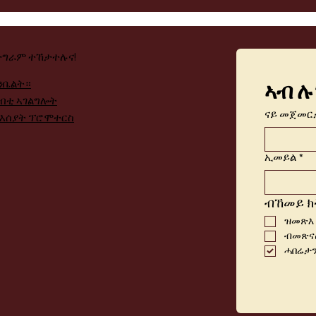
ታግራም ተኸታተሉና!
ንቤልት።
ኣብ ሉ
ብቲ ኣገልግሎት
ናይ መጀመር
ንእሰያት ፕሮሞተርስ
ኢመይል
*
ብኸመይ ክ
ዝመጽእ
ብመጽናዕ
ሓበሬታን