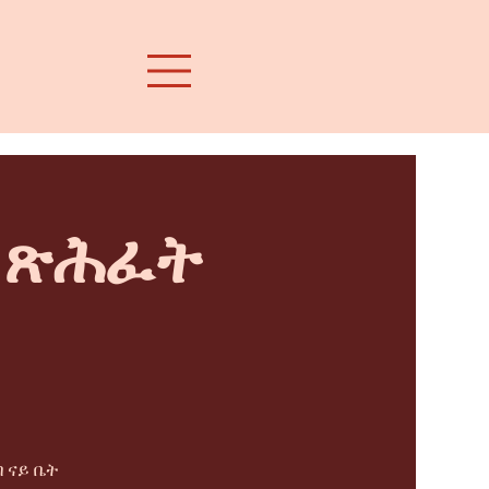
ት ጽሕፈት
 ናይ ቤት