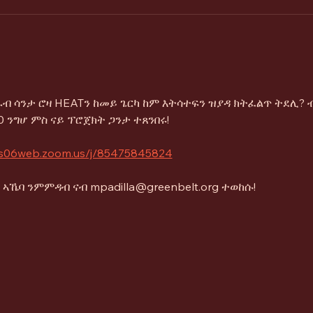
ብ ሳንታ ሮዛ HEATን ከመይ ጌርካ ከም እትሳተፍን ዝያዳ ክትፈልጥ ትደሊ? ብ
 ንግሆ ምስ ናይ ፕሮጀክት ጋንታ ተጸንበሩ!
/us06web.zoom.us/j/85475845824
ኣኼባ ንምምዳብ ናብ mpadilla@greenbelt.org ተወከሱ!