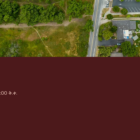
:00 ቅ.ቀ.