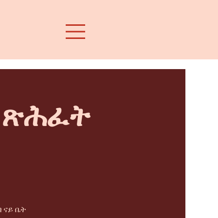
ት ጽሕፈት
 ናይ ቤት