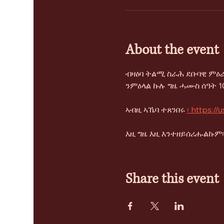
About the event
ብዛዕባ ትልሚ ስራሕ ደቡባዊ ምዕራ
ንምዕላል ኩሉ ግዜ ሓሙስ ሰዓት 10
ኣብዚ ኣኼባ ተጸንበሩ 
፡ https:/
እዚ ግዜ እዚ እንተዘይሰሪሑልኩም፡ 
Share this event