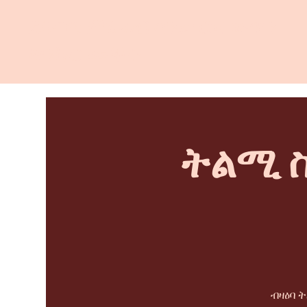
ደቡባዊ ምዕራብ ሳንታ ሮዛ ውጥን
ጽንኩር ሙቐት
ትልሚ ስ
ብዛዕባ 