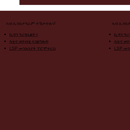
ኣብ ኢንስታግራም ተኸታተሉና!
ኣብ ኢንስ
ኪዳን ግሪንቤልት።
ኪዳን ግሪ
ላቲኖ ወሃብቲ ኣገልግሎት
ላቲኖ ወሃ
LSP መንእሰያት ፕሮሞተርስ
LSP መ