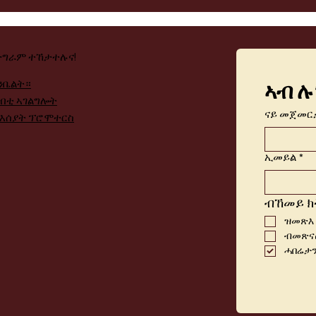
ታግራም ተኸታተሉና!
ንቤልት።
ኣብ ሉ
ብቲ ኣገልግሎት
ናይ መጀመር
ንእሰያት ፕሮሞተርስ
ኢመይል
*
ብኸመይ ክ
ዝመጽእ
ብመጽናዕ
ሓበሬታን