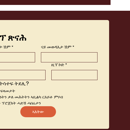
ፕ ጽናሕ
ታ ሽም
*
ናይ መወዳእታ ሽም
*
ዚፕ ኮድ
*
ትሳተፍ ትደሊ?
 ፍጻመታት
ትን ቃለ መሕትትን ኣቢልካ ርእይቶ ምሃብ
 ፕሮጀክት ሓድሽ ሓበሬታን
ኣእትው