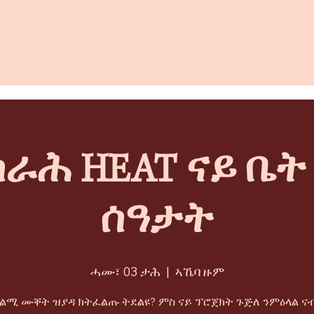
ራሕ HEAT ናይ ቤ
ሰዓታት
ሓሙ፣ 03 ታሕ
  |  
ኣኼባ ዙም
ትልሚ ሙቐት ዝያዳ ክትፈልጡ ትደልዩ? ምስ ናይ ፕሮጀክት ጉጅለ ንምዕላል ናብ