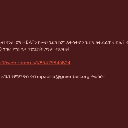
ብ ሳንታ ሮዛ HEATን ከመይ ጌርካ ከም እትሳተፍን ዝያዳ ክትፈልጥ ትደሊ? ብ
 ንግሆ ምስ ናይ ፕሮጀክት ጋንታ ተጸንበሩ!
/us06web.zoom.us/j/85475845824
ኣኼባ ንምምዳብ ናብ mpadilla@greenbelt.org ተወከሱ!