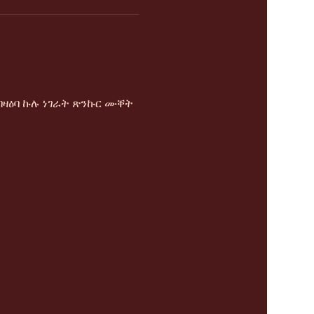
ዛዕባ ኩሉ ነገራት ጽንኩር ሙቐት 