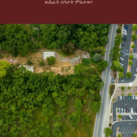
ጽሕፈት ሰዓታት ምእታው!