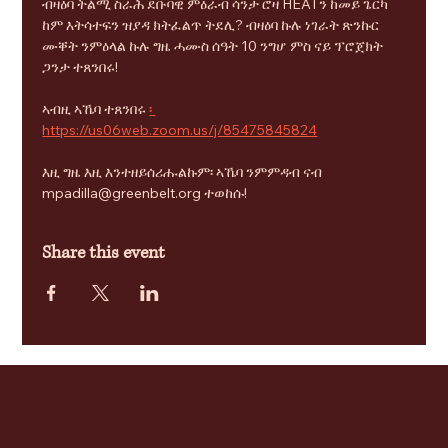
ብዛዕባ ትልሚ ስራሕ ደቡባዊ ምዕራብ ሳንታ ሮዛ HEATን ከመይ ጌርካ 
ከም እትሳተፍን ዝያዳ ክትፈልጥ ትደሊ? ብዛዕባ ኩሉ ነገራት ጽንኩር 
ሙቐት ንምዕላል ኩሉ ግዜ ሓሙስ ሰዓት 10 ንግሆ ምስ ናይ ፕሮጀክት 
ጋንታ ተጸንበሩ!
ኣብዚ ኣኼባ ተጸንበሩ 
፡ 
https://us06web.zoom.us/j/85475845824
እዚ ግዜ እዚ እንተዘይሰሪሑልኩም፡ ኣኼባ ንምምዳብ ናብ 
mpadilla@greenbelt.org ተወከሱ!
Share this event