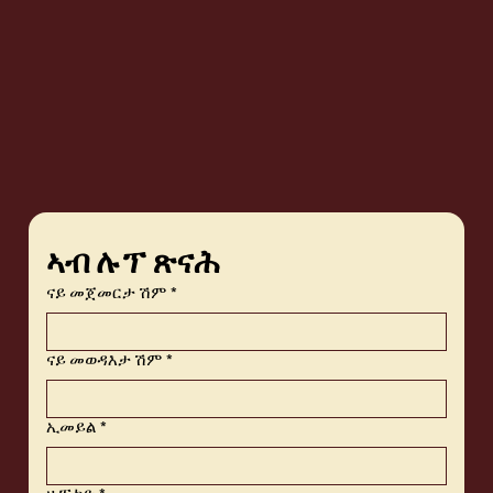
ኣብ ሉፕ ጽናሕ
ናይ መጀመርታ ሽም
*
ናይ መወዳእታ ሽም
*
ኢመይል
*