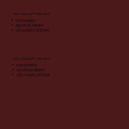
ኣብ ኢንስታግራም ተኸታተሉና!
ኪዳን ግሪንቤልት።
ላቲኖ ወሃብቲ ኣገልግሎት
LSP መንእሰያት ፕሮሞተርስ
ኣብ ኢንስታግራም ተኸታተሉና!
ኪዳን ግሪንቤልት።
ላቲኖ ወሃብቲ ኣገልግሎት
LSP መንእሰያት ፕሮሞተርስ