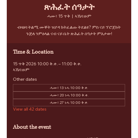
ጽሕፈት ሰዓታት
ሓሙ፣ 15 ጥቅ
  |  
ኣኼባ ዙም
ብዛዕባ ትልሚ ሙቐት ዝያዳ ክትፈልጡ ትደልዩ? ምስ ናይ ፕሮጀክት
ጉጅለ ንምዕላል ናብ ናይ ቤት ጽሕፈት ሰዓታት ምእታው!
Time & Location
15 ጥቅ 2026 10:00 ቅ.ቀ. – 11:00 ቅ.ቀ.
ኣኼባ ዙም
Other dates
ሓሙ፣ 13 ነሓ 10:00 ቅ.ቀ.
ሓሙ፣ 20 ነሓ 10:00 ቅ.ቀ.
ሓሙ፣ 27 ነሓ 10:00 ቅ.ቀ.
View all 42 dates
About the event