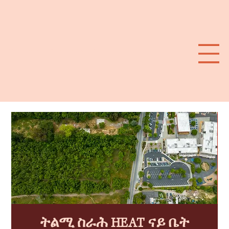
ደቡባዊ ምዕራብ ሳንታ ሮዛ ውጥን ጽንኩር ሙቐት
ትልሚ ስራሕ HEAT ናይ ቤት