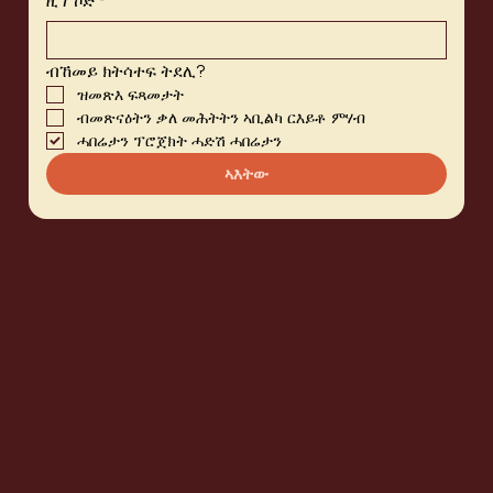
ዚፕ ኮድ
*
ብኸመይ ክትሳተፍ ትደሊ?
ዝመጽእ ፍጻመታት
ብመጽናዕትን ቃለ መሕትትን ኣቢልካ ርእይቶ ምሃብ
ሓበሬታን ፕሮጀክት ሓድሽ ሓበሬታን
ኣእትው